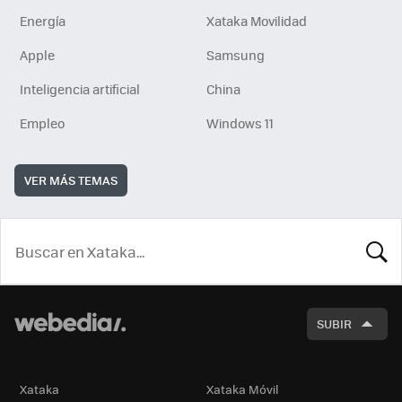
Energía
Xataka Movilidad
Apple
Samsung
Inteligencia artificial
China
Empleo
Windows 11
VER MÁS TEMAS
BUSCA
SUBIR
Xataka
Xataka Móvil