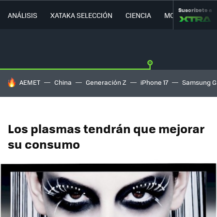
Suscríbete a
ANÁLISIS
XATAKA SELECCIÓN
CIENCIA
MOVILIDAD
HOY SE HABLA DE
AEMET
China
Generación Z
iPhone 17
Samsung G
Los plasmas tendrán que mejorar
su consumo