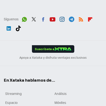
Síguenos
Wh
Twit
Fac
You
Inst
Tele
RSS
Flip
ats
ter
ebo
tub
agr
gra
boa
Link
Tikt
App
ok
e
am
m
rd
edI
ok
Suscríbete a
n
Apoya a Xataka y disfruta ventajas exclusivas
En Xataka hablamos de...
Streaming
Análisis
Espacio
Móviles