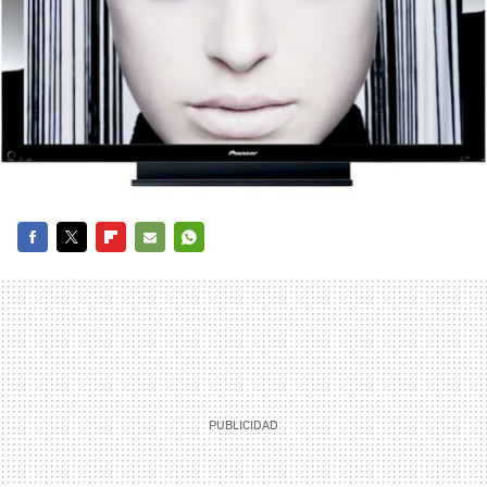
FACEBOOK
TWITTER
FLIPBOARD
E-
WHATSAPP
MAIL