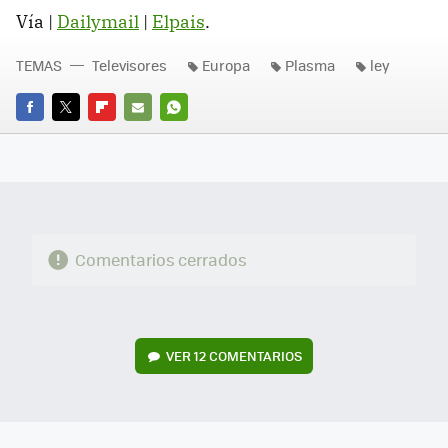
Vía |
Dailymail
|
Elpais
.
TEMAS
Televisores
Europa
Plasma
ley
FACEBOOK
TWITTER
FLIPBOARD
E-
WHATSAPP
MAIL
Comentarios cerrados
VER
12 COMENTARIOS