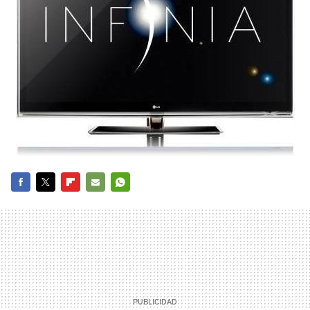
FACEBOOK
TWITTER
FLIPBOARD
E-
WHATSAPP
MAIL