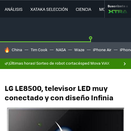
Suscríbete a
ANÁLISIS
XATAKA SELECCIÓN
CIENCIA
MOVILIDAD
HOY SE HABLA DE
China
Tim Cook
NASA
Waze
iPhone Air
iPhone
🌿¡Últimas horas! Sorteo de robot cortacésped Mova ViAX
LG LE8500, televisor LED muy
conectado y con diseño Infinia