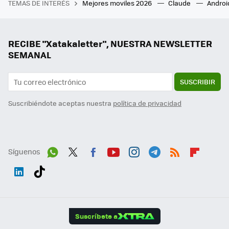
TEMAS DE INTERÉS
Mejores moviles 2026
Claude
Androi
RECIBE "Xatakaletter", NUESTRA NEWSLETTER
SEMANAL
SUSCRIBIR
Suscribiéndote aceptas nuestra
política de privacidad
Síguenos
Wh
Twit
Fac
You
Inst
Tele
RSS
Flip
ats
ter
ebo
tub
agr
gra
boa
Link
Tikt
App
ok
e
am
m
rd
edI
ok
Suscríbete a
n