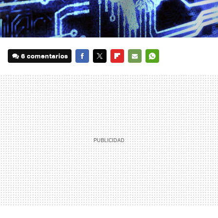
6 comentarios
FACEBOOK
TWITTER
FLIPBOARD
E-
WHATSAPP
MAIL