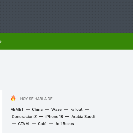
HOY SE HABLA DE
AEMET
China
Waze
Fallout
Generación Z
iPhone 18
Arabia Saudí
GTA VI
Café
Jeff Bezos