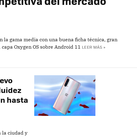
mpetitiva del mercado
 la gama media con una buena ficha técnica, gran
la capa Oxygen OS sobre Android 11
LEER MÁS »
uevo
luidez
on hasta
 la ciudad y