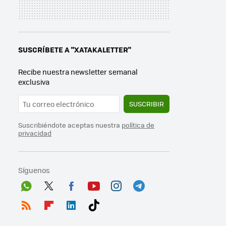
SUSCRÍBETE A "XATAKALETTER"
Recibe nuestra newsletter semanal
exclusiva
SUSCRIBIR
Suscribiéndote aceptas nuestra
política de
privacidad
Síguenos
Wh
Twit
Fac
You
Inst
Tele
ats
ter
ebo
tub
agr
gra
RSS
Flip
Link
Tikt