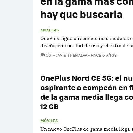
en la gama más co
hay que buscarla
ANÁLISIS
OnePlus sigue ofreciendo más modelos en
diseño, comodidad de uso y el extra de 
COMENTARIOS
20
JAVIER PENALVA
HACE 5 AÑOS
OnePlus Nord CE 5G: el n
aspirante a campeón en f
de la gama media llega c
12 GB
MÓVILES
Un nuevo OnePlus de gama media llega a