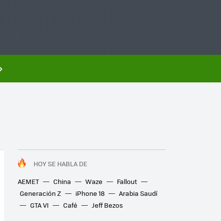
HOY SE HABLA DE
AEMET
China
Waze
Fallout
Generación Z
iPhone 18
Arabia Saudí
GTA VI
Café
Jeff Bezos