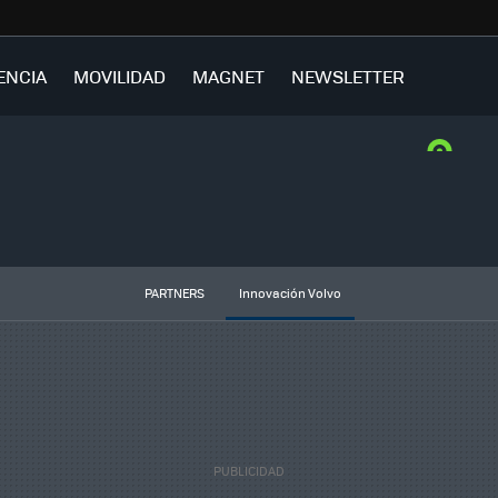
ENCIA
MOVILIDAD
MAGNET
NEWSLETTER
PARTNERS
Innovación Volvo