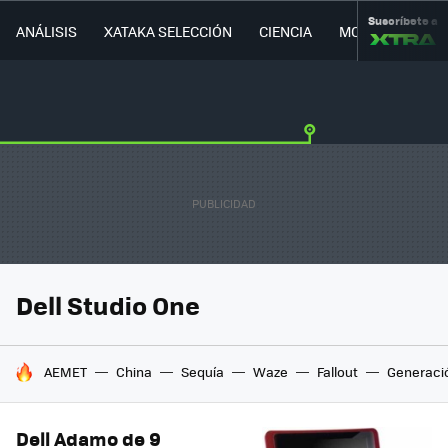
Suscríbete a
ANÁLISIS
XATAKA SELECCIÓN
CIENCIA
MOVILIDAD
Dell Studio One
HOY SE HABLA DE
AEMET
China
Sequía
Waze
Fallout
Generaci
Dell Adamo de 9