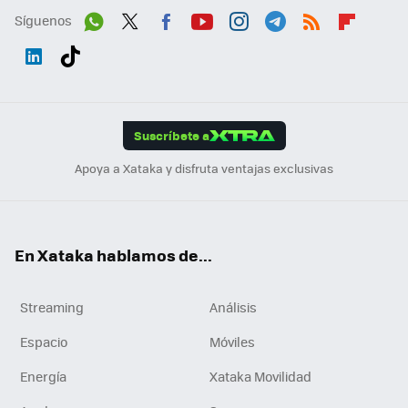
Síguenos
Wh
Twit
Fac
You
Inst
Tele
RSS
Flip
ats
ter
ebo
tub
agr
gra
boa
Link
Tikt
App
ok
e
am
m
rd
edI
ok
Suscríbete a
n
Apoya a Xataka y disfruta ventajas exclusivas
En Xataka hablamos de...
Streaming
Análisis
Espacio
Móviles
Energía
Xataka Movilidad