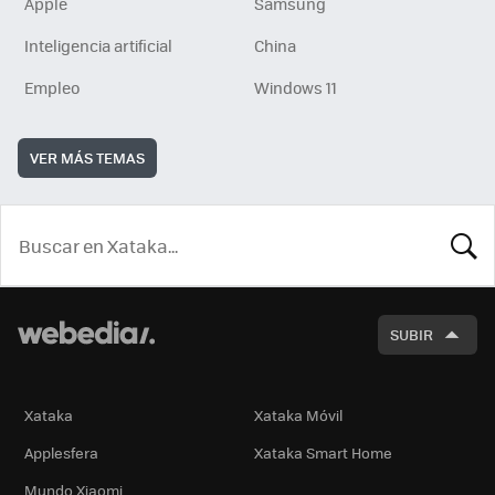
Apple
Samsung
Inteligencia artificial
China
Empleo
Windows 11
VER MÁS TEMAS
BUSCA
SUBIR
Xataka
Xataka Móvil
Applesfera
Xataka Smart Home
Mundo Xiaomi