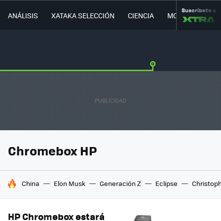
Suscríbete a
ANÁLISIS
XATAKA SELECCIÓN
CIENCIA
MOVILIDAD
Chromebox HP
HOY SE HABLA DE
China
Elon Musk
Generación Z
Eclipse
Christop
HP Chromebox estará