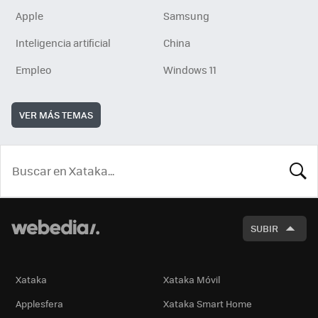
Apple
Samsung
Inteligencia artificial
China
Empleo
Windows 11
VER MÁS TEMAS
BUSCA
SUBIR
Xataka
Xataka Móvil
Applesfera
Xataka Smart Home