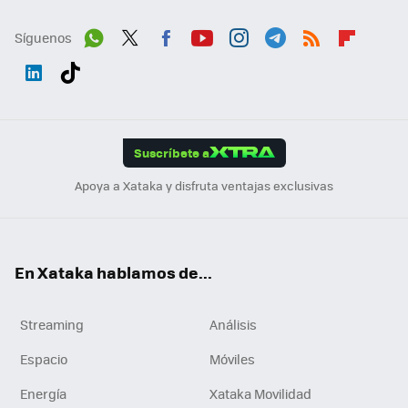
Síguenos
Wh
Twit
Fac
You
Inst
Tele
RSS
Flip
ats
ter
ebo
tub
agr
gra
boa
Link
Tikt
App
ok
e
am
m
rd
edI
ok
Suscríbete a
n
Apoya a Xataka y disfruta ventajas exclusivas
En Xataka hablamos de...
Streaming
Análisis
Espacio
Móviles
Energía
Xataka Movilidad