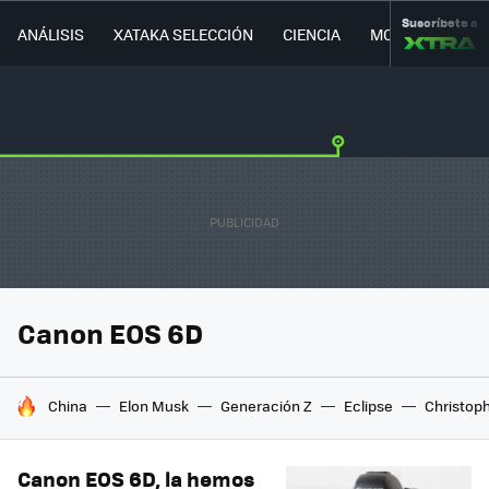
Suscríbete a
ANÁLISIS
XATAKA SELECCIÓN
CIENCIA
MOVILIDAD
Canon EOS 6D
HOY SE HABLA DE
China
Elon Musk
Generación Z
Eclipse
Christop
Canon EOS 6D, la hemos