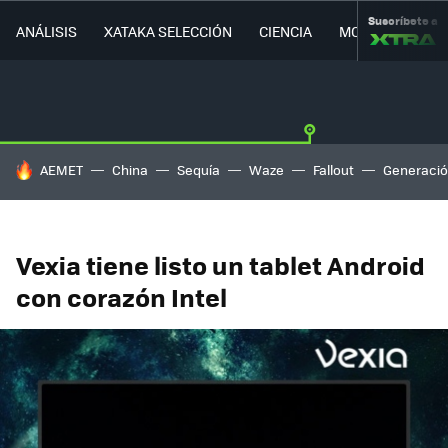
Suscríbete a
ANÁLISIS
XATAKA SELECCIÓN
CIENCIA
MOVILIDAD
HOY SE HABLA DE
AEMET
China
Sequía
Waze
Fallout
Generació
Vexia tiene listo un tablet Android
con corazón Intel