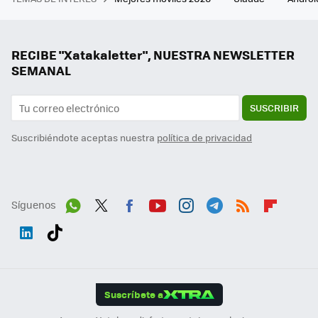
RECIBE "Xatakaletter", NUESTRA NEWSLETTER
SEMANAL
SUSCRIBIR
Suscribiéndote aceptas nuestra
política de privacidad
Síguenos
Wh
Twit
Fac
You
Inst
Tele
RSS
Flip
ats
ter
ebo
tub
agr
gra
boa
Link
Tikt
App
ok
e
am
m
rd
edI
ok
Suscríbete a
n