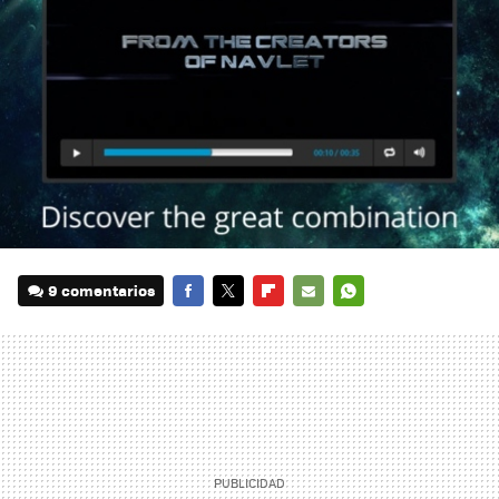
9 comentarios
FACEBOOK
TWITTER
FLIPBOARD
E-
WHATSAPP
MAIL