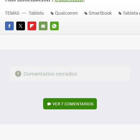
TEMAS
Tablets
Qualcomm
Smartbook
Tableta 
FACEBOOK
TWITTER
FLIPBOARD
E-
WHATSAPP
MAIL
Comentarios cerrados
VER
7 COMENTARIOS