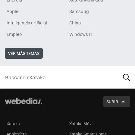
Apple
Samsung
Inteligencia artificial
China
Empleo
Windows 11
VER MÁS TEMAS
BUSCA
SUBIR
Xataka
Xataka Móvil
Applesfera
Xataka Smart Home