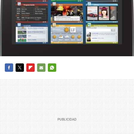
FACEBOOK
TWITTER
FLIPBOARD
E-
WHATSAPP
MAIL