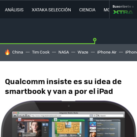
Suscríbete a
ANÁLISIS
XATAKA SELECCIÓN
CIENCIA
MOVILIDAD
HOY SE HABLA DE
China
Tim Cook
NASA
Waze
iPhone Air
iPhone
Qualcomm insiste es su idea de
smartbook y van a por el iPad