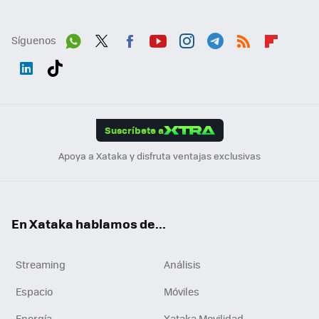
Síguenos
Wh
Twit
Fac
You
Inst
Tele
RSS
Flip
ats
ter
ebo
tub
agr
gra
boa
Link
Tikt
App
ok
e
am
m
rd
edI
ok
Suscríbete a
n
Apoya a Xataka y disfruta ventajas exclusivas
En Xataka hablamos de...
Streaming
Análisis
Espacio
Móviles
Energía
Xataka Movilidad