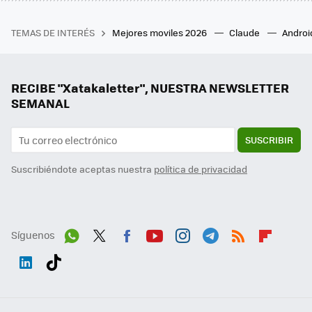
TEMAS DE INTERÉS
Mejores moviles 2026
Claude
Androi
RECIBE "Xatakaletter", NUESTRA NEWSLETTER
SEMANAL
SUSCRIBIR
Suscribiéndote aceptas nuestra
política de privacidad
Síguenos
Wh
Twit
Fac
You
Inst
Tele
RSS
Flip
ats
ter
ebo
tub
agr
gra
boa
Link
Tikt
App
ok
e
am
m
rd
edI
ok