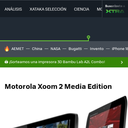
Suscríbete a
ANÁLISIS
XATAKA SELECCIÓN
CIENCIA
MOVILIDAD
HOY SE HABLA DE
AEMET
China
NASA
Bugatti
Invento
iPhone 1
🖨️ ¡Sorteamos una impresora 3D Bambu Lab A2L Combo!
Motorola Xoom 2 Media Edition