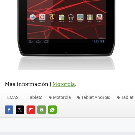
Más información |
Motorola
.
TEMAS
Tablets
Motorola
Tablet Android
Tablet
FACEBOOK
TWITTER
FLIPBOARD
E-
WHATSAPP
MAIL