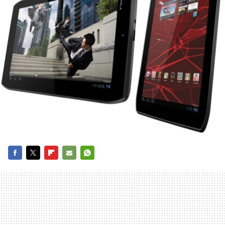
FACEBOOK
TWITTER
FLIPBOARD
E-
WHATSAPP
MAIL