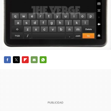
FACEBOOK
TWITTER
FLIPBOARD
E-
WHATSAPP
MAIL