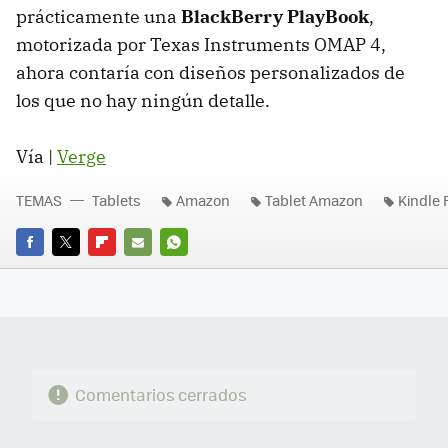
prácticamente una
BlackBerry PlayBook
,
motorizada por Texas Instruments
OMAP
4,
ahora contaría con diseños personalizados de
los que no hay ningún detalle.
Vía |
Verge
TEMAS
Tablets
Amazon
Tablet Amazon
Kindle 
FACEBOOK
TWITTER
FLIPBOARD
E-
WHATSAPP
MAIL
Comentarios cerrados