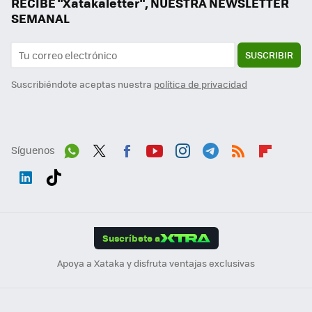
RECIBE "Xatakaletter", NUESTRA NEWSLETTER
SEMANAL
SUSCRIBIR
Suscribiéndote aceptas nuestra
política de privacidad
Síguenos
Wh
Twit
Fac
You
Inst
Tele
RSS
Flip
ats
ter
ebo
tub
agr
gra
boa
Link
Tikt
App
ok
e
am
m
rd
edI
ok
Suscríbete a
n
Apoya a Xataka y disfruta ventajas exclusivas