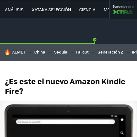
Suscríbete a
ANÁLISIS
XATAKA SELECCIÓN
CIENCIA
MOVILIDAD
HOY SE HABLA DE
AEMET
China
Sequía
Fallout
Generación Z
iP
¿Es este el nuevo Amazon Kindle
Fire?