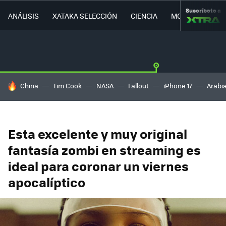
Suscríbete a
ANÁLISIS
XATAKA SELECCIÓN
CIENCIA
MOVILIDAD
HOY SE HABLA DE
China
Tim Cook
NASA
Fallout
iPhone 17
Arabi
Esta excelente y muy original
fantasía zombi en streaming es
ideal para coronar un viernes
apocalíptico