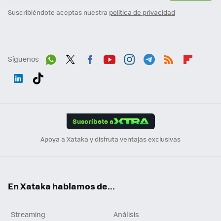
Suscribiéndote aceptas nuestra
política de privacidad
Síguenos
Wh
Twit
Fac
You
Inst
Tele
RSS
Flip
ats
ter
ebo
tub
agr
gra
boa
Link
Tikt
App
ok
e
am
m
rd
edI
ok
Suscríbete a
n
Apoya a Xataka y disfruta ventajas exclusivas
En Xataka hablamos de...
Streaming
Análisis