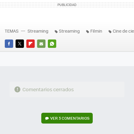
TEMAS
Streaming
Streaming
Filmin
Cine de cie
FACEBOOK
TWITTER
FLIPBOARD
E-
WHATSAPP
MAIL
Comentarios cerrados
VER
3 COMENTARIOS