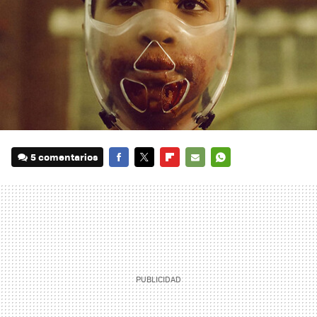
5 comentarios
FACEBOOK
TWITTER
FLIPBOARD
E-
WHATSAPP
MAIL