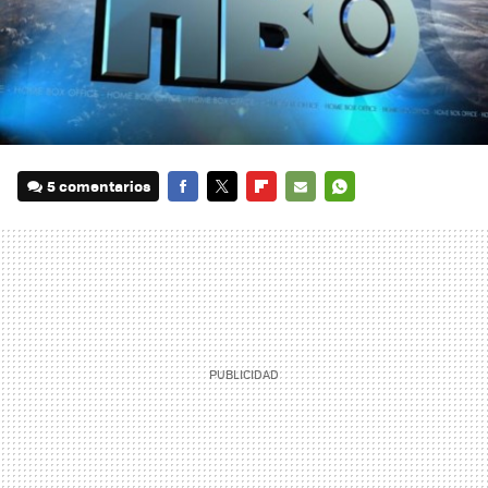
5 comentarios
FACEBOOK
TWITTER
FLIPBOARD
E-
WHATSAPP
MAIL