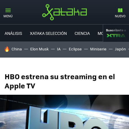
MENÚ
NUEVO
Suscríbete a
ANÁLISIS
XATAKA SELECCIÓN
CIENCIA
MOVILIDAD
HOY SE HABLA DE
China
Elon Musk
IA
Eclipse
Miniserie
Japón
HBO estrena su streaming en el
Apple TV