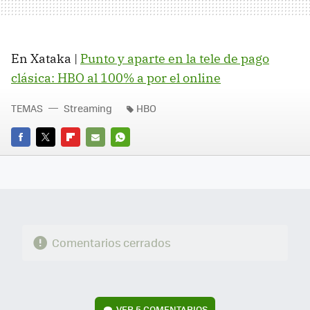
En Xataka |
Punto y aparte en la tele de pago
clásica: HBO al 100% a por el online
TEMAS
Streaming
HBO
FACEBOOK
TWITTER
FLIPBOARD
E-
WHATSAPP
MAIL
Comentarios cerrados
VER
5 COMENTARIOS