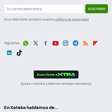
SUSCRIBIR
Suscribiéndote aceptas nuestra
política de privacidad
Síguenos
Wh
Twit
Fac
You
Inst
Tele
RSS
Flip
ats
ter
ebo
tub
agr
gra
boa
Link
Tikt
App
ok
e
am
m
rd
edI
ok
Suscríbete a
n
Apoya a Xataka y disfruta ventajas exclusivas
En Xataka hablamos de...