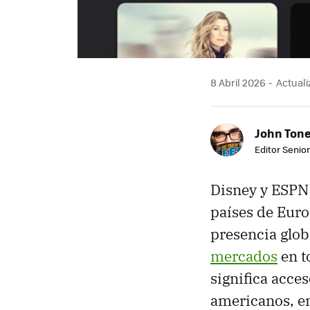
8 Abril 2026
Actualiz
John Ton
Editor Senio
Disney y ESPN
países de Euro
presencia glob
mercados
en t
significa acce
americanos, en