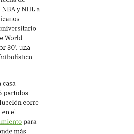
s: NBA y NHL a
ricanos
niversitario
ue World
or 30', una
futbolístico
a casa
5 partidos
oducción corre
 en el
cimiento
para
donde más