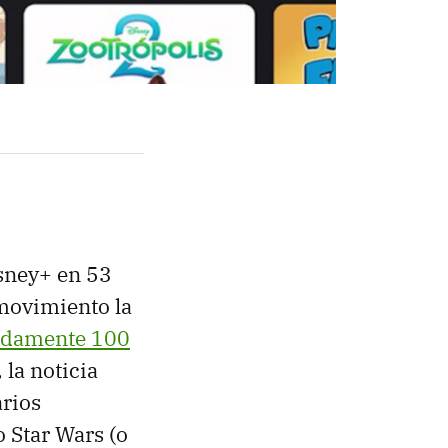
sney+ en 53
 movimiento la
damente 100
 la noticia
arios
 Star Wars (o