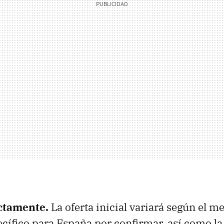
ctamente.
La oferta inicial variará según el m
cífico para España por confirmar, así como la