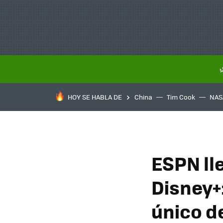
HOY SE HABLA DE
China
Tim Cook
NAS
ESPN ll
Disney+:
único d