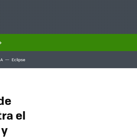
IA
Eclipse
de
ra el
 y