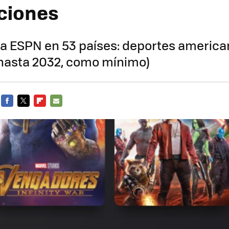
ciones
 ESPN en 53 países: deportes americano
(hasta 2032, como mínimo)
FACEBOOK
TWITTER
FLIPBOARD
E-
MAIL