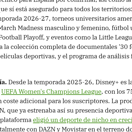
que sí está asegurado para todos los territorio
emporada 2026-27, torneos universitarios ame
March Madness masculino y femenino, fútbol u
Football Playoff, y eventos como la Little Leag
a la colección completa de documentales '30 f
elículas deportivas, y el programa de análisis 
ía
.
Desde la temporada 2025-26, Disney+ es l
a
UEFA Women's Champions League
, con los 7
n coste adicional para los suscriptores. La pr
N, que ya estrenaba así su presencia deportiva
 plataforma
eligió un deporte de nicho en cre
ntalmente con DAZN y Movistar en el terreno 