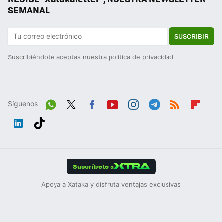
SEMANAL
SUSCRIBIR
Suscribiéndote aceptas nuestra
política de privacidad
Síguenos
Wh
Twit
Fac
You
Inst
Tele
RSS
Flip
ats
ter
ebo
tub
agr
gra
boa
Link
Tikt
App
ok
e
am
m
rd
edIn
ok
Suscríbete a
Apoya a Xataka y disfruta ventajas exclusivas