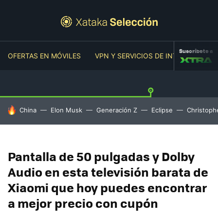
Suscríbete a
OFERTAS EN MÓVILES
VPN Y SERVICIOS DE INTERNET
O
HOY SE HABLA DE
China
Elon Musk
Generación Z
Eclipse
Christoph
Pantalla de 50 pulgadas y Dolby
Audio en esta televisión barata de
Xiaomi que hoy puedes encontrar
a mejor precio con cupón