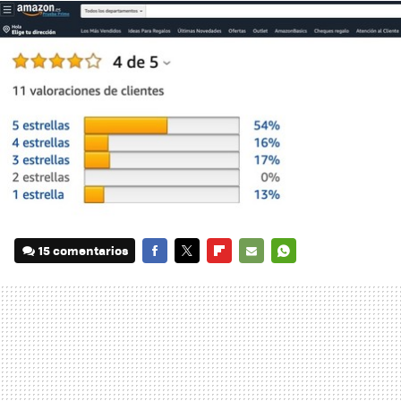
15 comentarios
FACEBOOK
TWITTER
FLIPBOARD
E-
WHATSAPP
MAIL