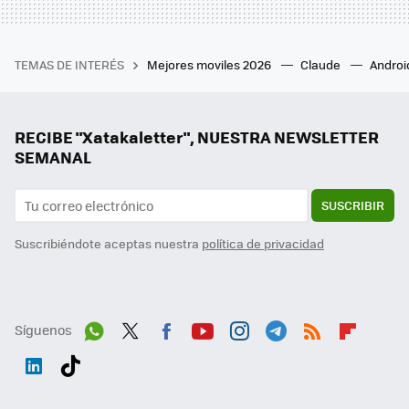
TEMAS DE INTERÉS
Mejores moviles 2026
Claude
Androi
RECIBE "Xatakaletter", NUESTRA NEWSLETTER
SEMANAL
SUSCRIBIR
Suscribiéndote aceptas nuestra
política de privacidad
Síguenos
Wh
Twit
Fac
You
Inst
Tele
RSS
Flip
ats
ter
ebo
tub
agr
gra
boa
Link
Tikt