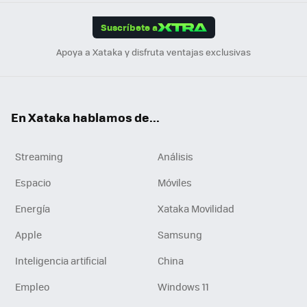
App
ok
e
am
m
rd
edI
ok
Suscríbete a
n
Apoya a Xataka y disfruta ventajas exclusivas
En Xataka hablamos de...
Streaming
Análisis
Espacio
Móviles
Energía
Xataka Movilidad
Apple
Samsung
Inteligencia artificial
China
Empleo
Windows 11