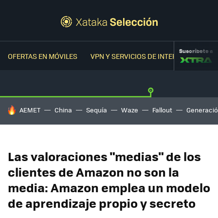
Suscríbete a
OFERTAS EN MÓVILES
VPN Y SERVICIOS DE INTERNET
OFER
HOY SE HABLA DE
AEMET
China
Sequía
Waze
Fallout
Generació
Las valoraciones "medias" de los
clientes de Amazon no son la
media: Amazon emplea un modelo
de aprendizaje propio y secreto