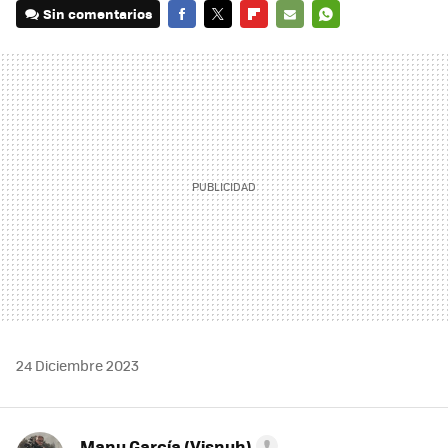
Sin comentarios
FACEBOOK
TWITTER
FLIPBOARD
E-
WHATSAPP
MAIL
24 Diciembre 2023
Manu García (Visnuh)