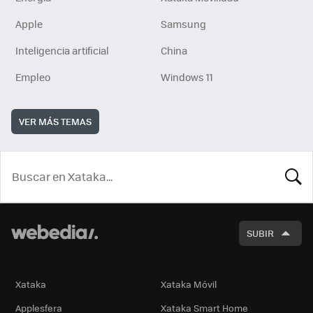
Apple
Samsung
Inteligencia artificial
China
Empleo
Windows 11
VER MÁS TEMAS
BUSCA
SUBIR
Xataka
Xataka Móvil
Applesfera
Xataka Smart Home