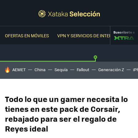
Suscríbete a
OFERTAS EN MÓVILES
VPN Y SERVICIOS DE INTERNET
OFER
HOY SE HABLA DE
AEMET
China
Sequía
Fallout
Generación Z
iP
Todo lo que un gamer necesita lo
tienes en este pack de Corsair,
rebajado para ser el regalo de
Reyes ideal