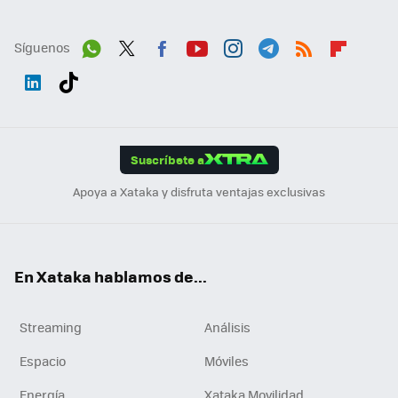
Síguenos
Wh
Twit
Fac
You
Inst
Tele
RSS
Flip
ats
ter
ebo
tub
agr
gra
boa
Link
Tikt
App
ok
e
am
m
rd
edI
ok
Suscríbete a
n
Apoya a Xataka y disfruta ventajas exclusivas
En Xataka hablamos de...
Streaming
Análisis
Espacio
Móviles
Energía
Xataka Movilidad