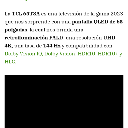
La
TCL 65T8A
es una televisión de la gama 2023
que nos sorprende con una
pantalla QLED de 65
pulgadas
, la cual nos brinda una
retroiluminación FALD
, una resolución
UHD
4K
, una tasa de
144 Hz
y compatibilidad con
Dolby Vision IQ, Dolby Vision, HDR10, HDR10+ y
HLG
.