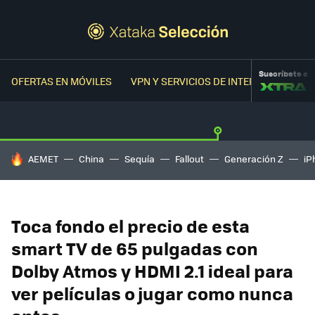
Suscríbete a
OFERTAS EN MÓVILES
VPN Y SERVICIOS DE INTERNET
OFER
HOY SE HABLA DE
AEMET
China
Sequía
Fallout
Generación Z
iP
Toca fondo el precio de esta
smart TV de 65 pulgadas con
Dolby Atmos y HDMI 2.1 ideal para
ver películas o jugar como nunca