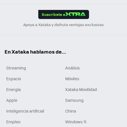
App
ok
e
am
m
rd
edI
ok
Suscríbete a
n
Apoya a Xataka y disfruta ventajas exclusivas
En Xataka hablamos de...
Streaming
Análisis
Espacio
Móviles
Energía
Xataka Movilidad
Apple
Samsung
Inteligencia artificial
China
Empleo
Windows 11