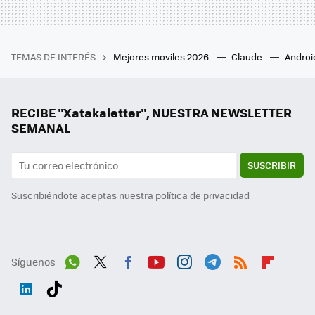
TEMAS DE INTERÉS
Mejores moviles 2026
Claude
Androi
RECIBE "Xatakaletter", NUESTRA NEWSLETTER
SEMANAL
SUSCRIBIR
Suscribiéndote aceptas nuestra
política de privacidad
Síguenos
Wh
Twit
Fac
You
Inst
Tele
RSS
Flip
ats
ter
ebo
tub
agr
gra
boa
Link
Tikt