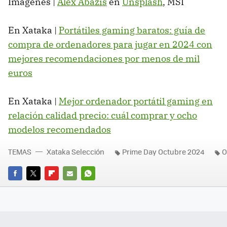
Imágenes |
Alex Abazis
en
Unsplash
, MSI
En Xataka |
Portátiles gaming baratos: guía de
compra de ordenadores para jugar en 2024 con
mejores recomendaciones por menos de mil
euros
En Xataka |
Mejor ordenador portátil gaming en
relación calidad precio: cuál comprar y ocho
modelos recomendados
TEMAS
Xataka Selección
Prime Day Octubre 2024
O
FACEBOOK
TWITTER
FLIPBOARD
E-
WHATSAPP
MAIL