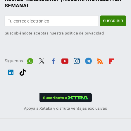
SEMANAL
SUSCRIBIR
Suscribiéndote aceptas nuestra
política de privacidad
Síguenos
Wh
Twit
Fac
You
Inst
Tele
RSS
Flip
ats
ter
ebo
tub
agr
gra
boa
Link
Tikt
App
ok
e
am
m
rd
edI
ok
Suscríbete a
n
Apoya a Xataka y disfruta ventajas exclusivas