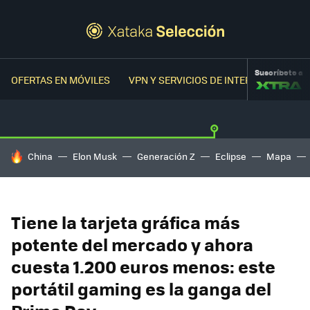
Suscríbete a
OFERTAS EN MÓVILES
VPN Y SERVICIOS DE INTERNET
OFER
HOY SE HABLA DE
China
Elon Musk
Generación Z
Eclipse
Mapa
Tiene la tarjeta gráfica más
potente del mercado y ahora
cuesta 1.200 euros menos: este
portátil gaming es la ganga del