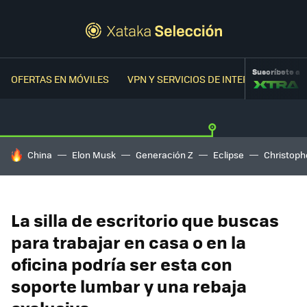
Suscríbete a
OFERTAS EN MÓVILES
VPN Y SERVICIOS DE INTERNET
OFER
HOY SE HABLA DE
China
Elon Musk
Generación Z
Eclipse
Christoph
La silla de escritorio que buscas
para trabajar en casa o en la
oficina podría ser esta con
soporte lumbar y una rebaja