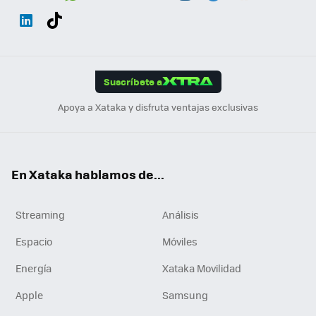
Wh
Twit
Fac
You
Inst
Tele
RSS
Flip
ats
ter
ebo
tub
agr
gra
boa
Link
Tikt
App
ok
e
am
m
rd
edI
ok
Suscríbete a
n
Apoya a Xataka y disfruta ventajas exclusivas
En Xataka hablamos de...
Streaming
Análisis
Espacio
Móviles
Energía
Xataka Movilidad
Apple
Samsung