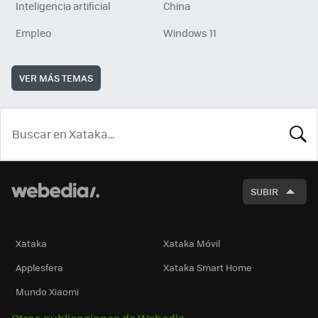
Inteligencia artificial
China
Empleo
Windows 11
VER MÁS TEMAS
BUSCA
SUBIR
Xataka
Xataka Móvil
Applesfera
Xataka Smart Home
Mundo Xiaomi