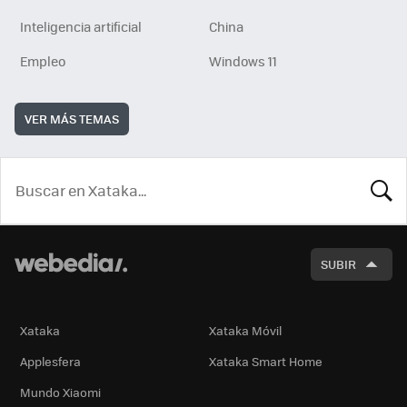
Inteligencia artificial
China
Empleo
Windows 11
VER MÁS TEMAS
BUSCA
SUBIR
Xataka
Xataka Móvil
Applesfera
Xataka Smart Home
Mundo Xiaomi