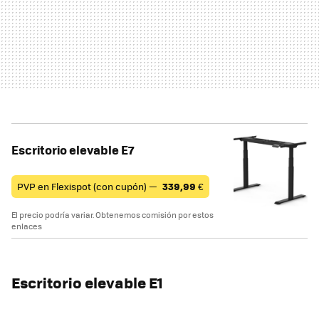
Escritorio elevable E7
PVP en Flexispot (con cupón) —
339,99
€
El precio podría variar. Obtenemos comisión por estos
enlaces
Escritorio elevable E1