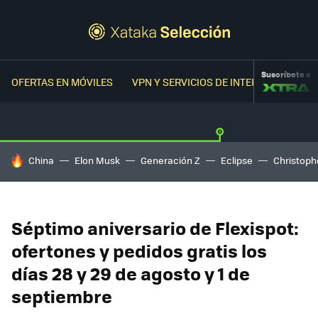
Suscríbete a
OFERTAS EN MÓVILES
VPN Y SERVICIOS DE INTERNET
OFER
HOY SE HABLA DE
China
Elon Musk
Generación Z
Eclipse
Christoph
Séptimo aniversario de Flexispot:
ofertones y pedidos gratis los
días 28 y 29 de agosto y 1 de
septiembre