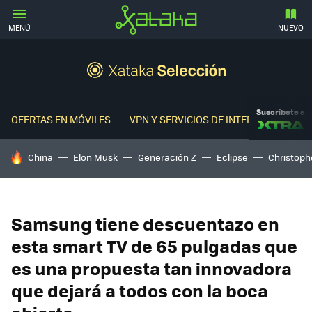
MENÚ
NUEVO
Suscríbete a
OFERTAS EN MÓVILES
VPN Y SERVICIOS DE INTERNET
OFER
HOY SE HABLA DE
China
Elon Musk
Generación Z
Eclipse
Christoph
Samsung tiene descuentazo en
esta smart TV de 65 pulgadas que
es una propuesta tan innovadora
que dejará a todos con la boca