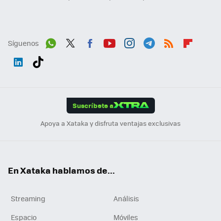
Síguenos
Wh
Twit
Fac
You
Inst
Tele
RSS
Flip
ats
ter
ebo
tub
agr
gra
boa
Link
Tikt
App
ok
e
am
m
rd
edI
ok
Suscríbete a
n
Apoya a Xataka y disfruta ventajas exclusivas
En Xataka hablamos de...
Streaming
Análisis
Espacio
Móviles