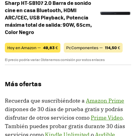
Sharp HT-SB107 2.0 Barra de sonido
cine en casa Bluetooth, HDMI
ARC/CEC, USB Playback, Potencia
máxima total de salida: 90W, 65cm,
Color Negro
Hoy en Amazon —
49,63
€
PcComponentes —
114,50
€
El precio podría variar. Obtenemos comisión por estos enlaces
Más ofertas
Recuerda que suscribiéndote a
Amazon Prime
dispones de 30 días de prueba gratis y podrás
disfrutar de otros servicios como
Prime Video
.
También puedes probar gratis durante 30 días
servicios como
Kindle Unlimited
o
Audible
.