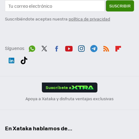
SUSCRIBIR
Suscribiéndote aceptas nuestra
política de privacidad
Síguenos
Wh
Twit
Fac
You
Inst
Tele
RSS
Flip
ats
ter
ebo
tub
agr
gra
boa
Link
Tikt
App
ok
e
am
m
rd
edI
ok
Suscríbete a
n
Apoya a Xataka y disfruta ventajas exclusivas
En Xataka hablamos de...