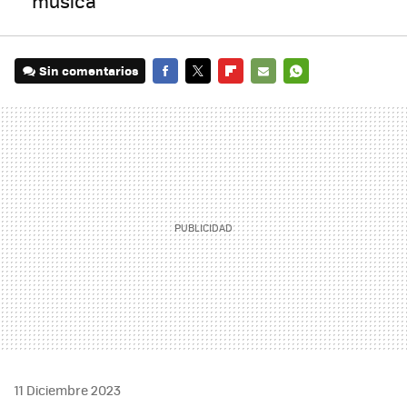
música
Sin comentarios
FACEBOOK
TWITTER
FLIPBOARD
E-
WHATSAPP
MAIL
11 Diciembre 2023