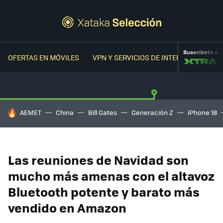
Suscríbete a
OFERTAS EN MÓVILES
VPN Y SERVICIOS DE INTERNET
OFER
HOY SE HABLA DE
AEMET
China
Bill Gates
Generación Z
iPhone 18
Las reuniones de Navidad son
mucho más amenas con el altavoz
Bluetooth potente y barato más
vendido en Amazon