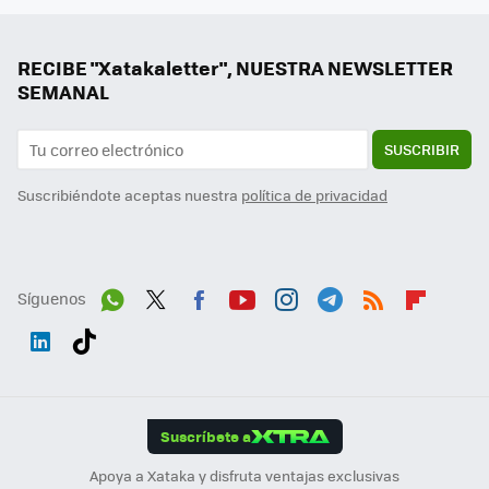
RECIBE "Xatakaletter", NUESTRA NEWSLETTER
SEMANAL
SUSCRIBIR
Suscribiéndote aceptas nuestra
política de privacidad
Síguenos
Wh
Twit
Fac
You
Inst
Tele
RSS
Flip
ats
ter
ebo
tub
agr
gra
boa
Link
Tikt
App
ok
e
am
m
rd
edI
ok
Suscríbete a
n
Apoya a Xataka y disfruta ventajas exclusivas