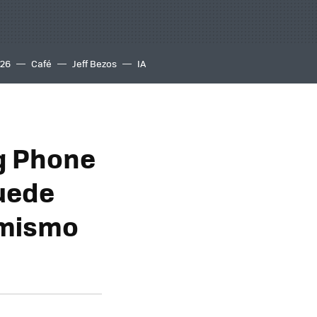
S26
Café
Jeff Bezos
IA
g Phone
puede
 mismo