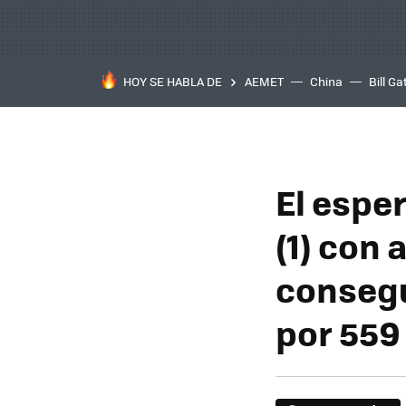
HOY SE HABLA DE
AEMET
China
Bill Ga
El espe
(1) con 
conseg
por 559