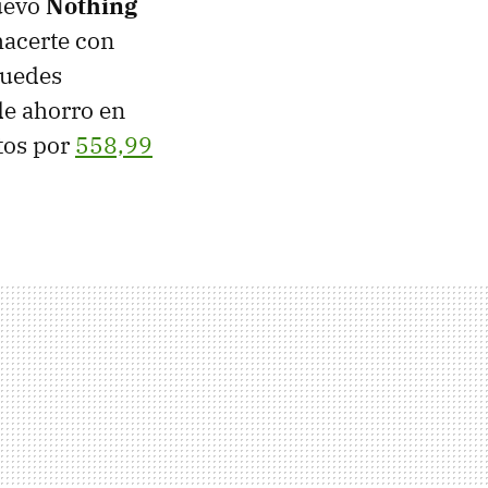
nuevo
Nothing
hacerte con
puedes
de ahorro en
tos por
558,99