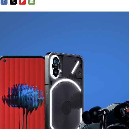
FACEBOOK
TWITTER
FLIPBOARD
E-
MAIL