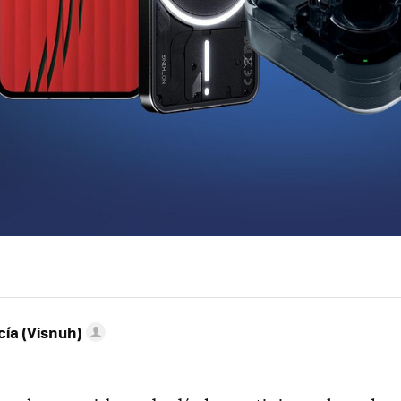
ía (Visnuh)