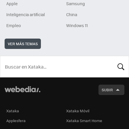
Apple
Samsung
Inteligencia artificial
China
Empleo
Windows 11
VER MÁS TEMAS
BUSCA
SUBIR
Xataka
Xataka Móvil
Applesfera
Xataka Smart Home