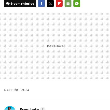
6 comentarios
FACEBOOK
TWITTER
FLIPBOARD
E-
WHATSAPP
MAIL
6 Octubre 2024
Fran León