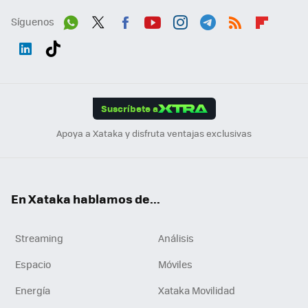
Síguenos
Wh
Twit
Fac
You
Inst
Tele
RSS
Flip
ats
ter
ebo
tub
agr
gra
boa
Link
Tikt
App
ok
e
am
m
rd
edI
ok
Suscríbete a
n
Apoya a Xataka y disfruta ventajas exclusivas
En Xataka hablamos de...
Streaming
Análisis
Espacio
Móviles
Energía
Xataka Movilidad