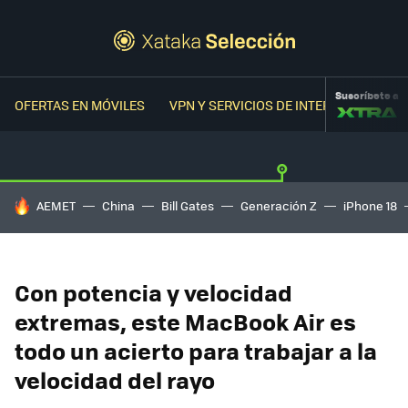
Suscríbete a
OFERTAS EN MÓVILES
VPN Y SERVICIOS DE INTERNET
OFER
HOY SE HABLA DE
AEMET
China
Bill Gates
Generación Z
iPhone 18
Con potencia y velocidad
extremas, este MacBook Air es
todo un acierto para trabajar a la
velocidad del rayo