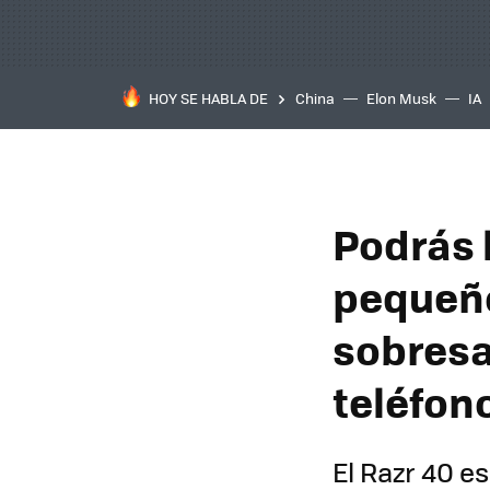
HOY SE HABLA DE
China
Elon Musk
IA
Podrás l
pequeño
sobresa
teléfon
El Razr 40 e