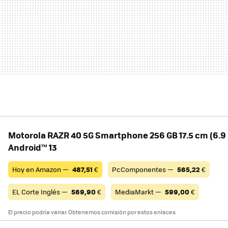
Motorola RAZR 40 5G Smartphone 256 GB 17.5 cm (6.9 
Android™ 13
Hoy en Amazon —
487,51
€
PcComponentes —
565,22
€
EL Corte Inglés —
569,90
€
MediaMarkt —
599,00
€
El precio podría variar. Obtenemos comisión por estos enlaces