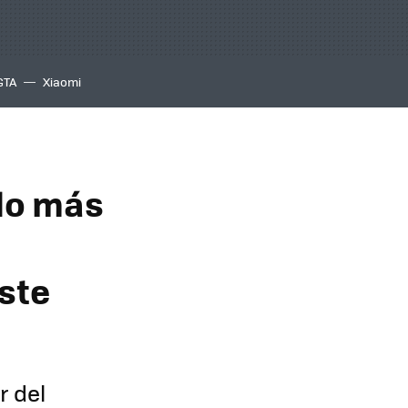
GTA
Xiaomi
llo más
ste
r del