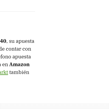
 40
, su apuesta
 de contar con
éfono apuesta
a en
Amazon
rkt
también