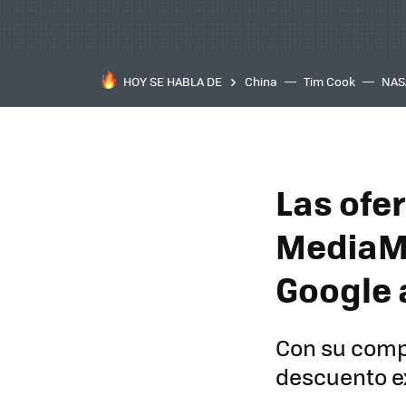
HOY SE HABLA DE
China
Tim Cook
NAS
Las ofe
MediaMa
Google 
Con su comp
descuento ex