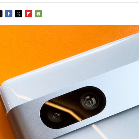
FACEBOOK
TWITTER
FLIPBOARD
E-
MAIL