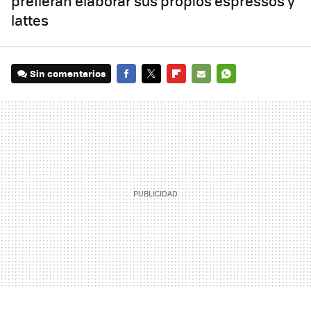
prefieran elaborar sus propios espressos y
lattes
Sin comentarios
FACEBOOK
TWITTER
FLIPBOARD
E-
WHATSAPP
MAIL