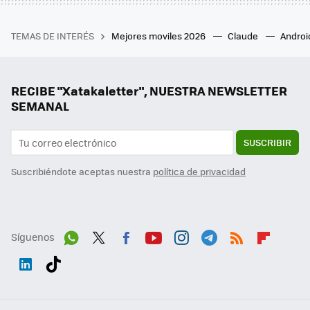
TEMAS DE INTERÉS
Mejores moviles 2026
Claude
Androi
RECIBE "Xatakaletter", NUESTRA NEWSLETTER
SEMANAL
SUSCRIBIR
Suscribiéndote aceptas nuestra
política de privacidad
Síguenos
Wh
Twit
Fac
You
Inst
Tele
RSS
Flip
ats
ter
ebo
tub
agr
gra
boa
Link
Tikt
App
ok
e
am
m
rd
edI
ok