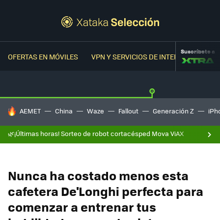
Suscríbete a
OFERTAS EN MÓVILES
VPN Y SERVICIOS DE INTERNET
OFER
HOY SE HABLA DE
AEMET
China
Waze
Fallout
Generación Z
iPh
🌿¡Últimas horas! Sorteo de robot cortacésped Mova ViAX
Nunca ha costado menos esta
cafetera De'Longhi perfecta para
comenzar a entrenar tus