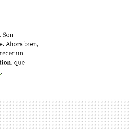
. Son
e. Ahora bien,
recer un
tion
, que
s
.