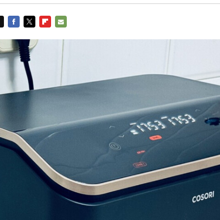
FACEBOOK
TWITTER
FLIPBOARD
E-
MAIL