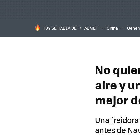
HOY SE HABLA DE
AEMET
China
Gener
No quier
aire y 
mejor d
Una freidora
antes de Na