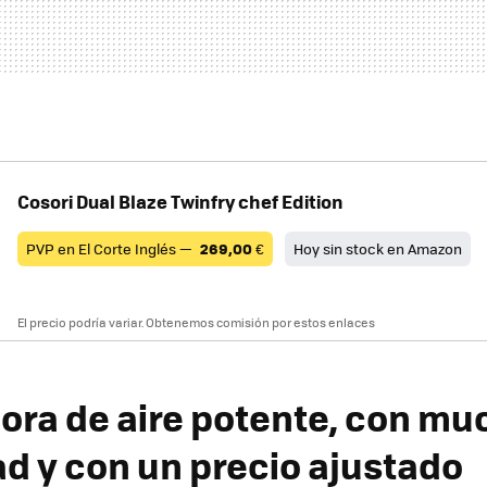
Cosori Dual Blaze Twinfry chef Edition
PVP en El Corte Inglés —
269,00
€
Hoy sin stock en Amazon
El precio podría variar. Obtenemos comisión por estos enlaces
dora de aire potente, con mu
d y con un precio ajustado