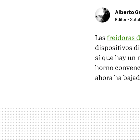
Alberto G
Editor - Xat
Las
freidoras d
dispositivos d
sí que hay un 
horno convenc
ahora ha baja