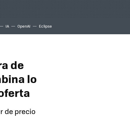
IA
OpenAI
Eclipse
ra de
bina lo
oferta
r de precio