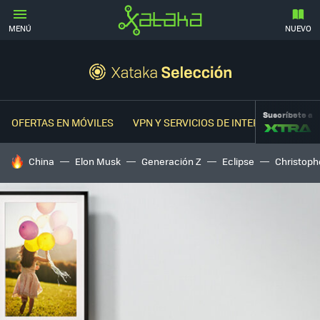
MENÚ
NUEVO
Suscríbete a
OFERTAS EN MÓVILES
VPN Y SERVICIOS DE INTERNET
OFER
HOY SE HABLA DE
China
Elon Musk
Generación Z
Eclipse
Christoph