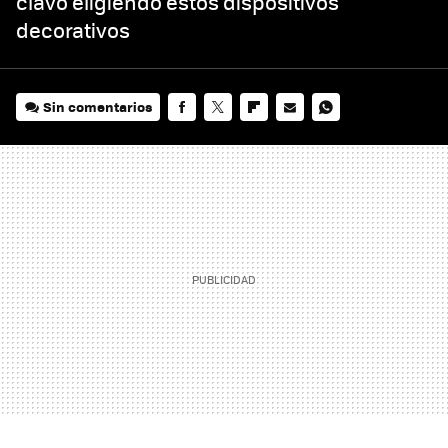
clavo eligiendo estos dispositivos
decorativos
Sin comentarios
FACEBOOK
TWITTER
FLIPBOARD
E-
WHATSAPP
MAIL