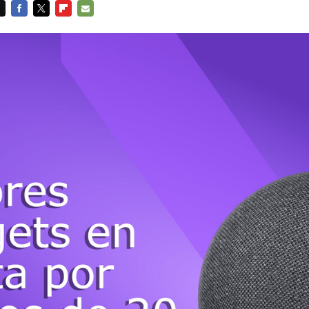
FACEBOOK
TWITTER
FLIPBOARD
E-
MAIL