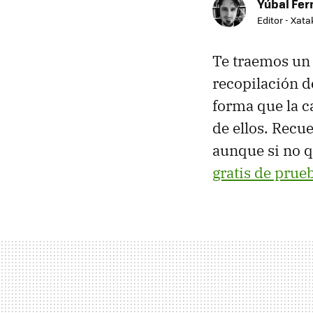
Yúbal Fe
Editor - Xat
Te traemos un 
recopilación 
forma que la c
de ellos. Recu
aunque si no q
gratis de prue