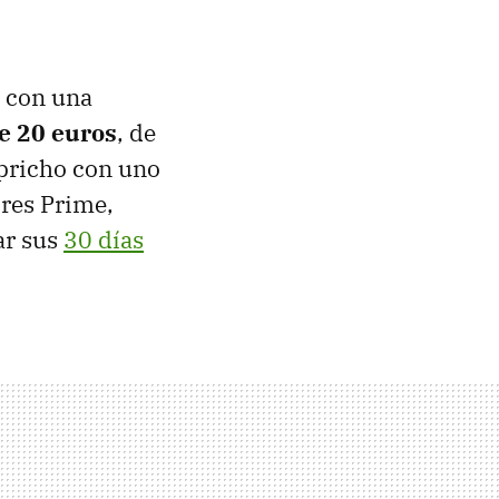
, con una
e 20 euros
, de
apricho con uno
ores Prime,
ar sus
30 días