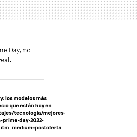
ime Day, no
eal.
ay: los modelos más
cio que están hoy en
ajes/tecnologia/mejores-
-prime-day-2022-
utm_medium=postoferta