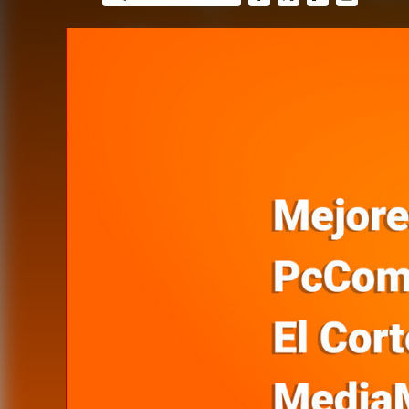
FACEBOOK
TWITTER
FLIPBOARD
E-
MAIL