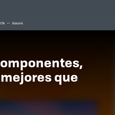
GTA
Xiaomi
PcComponentes,
 mejores que