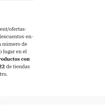
ent/ofertas-
descuentos-en-
n número de
o lugar en el
roductos con
22
de tiendas
tro.