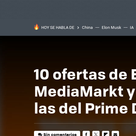
HOY SE HABLA DE
China
Elon Musk
IA
10 ofertas de
MediaMarkt y
las del Prime
Sin comentarios