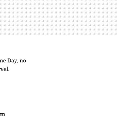
ime Day, no
eal.
om