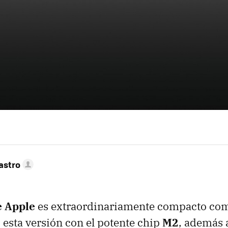
astro
e Apple
es extraordinariamente compacto co
, esta versión con el potente chip
M2
, además 