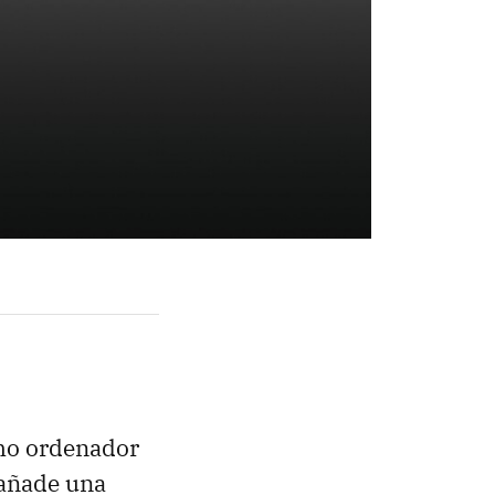
mo ordenador
añade una