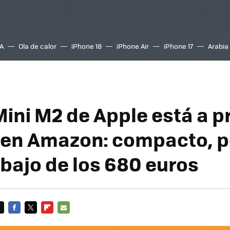
A
Ola de calor
iPhone 18
iPhone Air
iPhone 17
Arabia
Mini M2 de Apple está a p
en Amazon: compacto, p
ebajo de los 680 euros
FACEBOOK
TWITTER
FLIPBOARD
E-