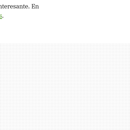
nteresante. En
s
.