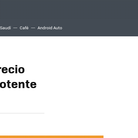
 Saudí
Café
Android Auto
recio
otente