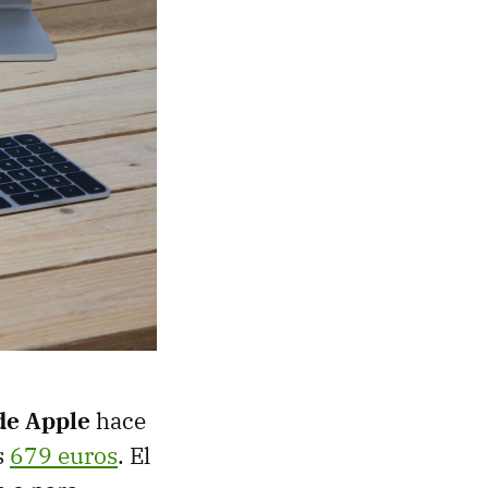
de Apple
hace
s
679 euros
. El