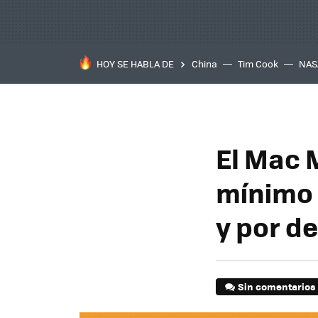
HOY SE HABLA DE
China
Tim Cook
NAS
El Mac 
mínimo 
y por d
Sin comentarios