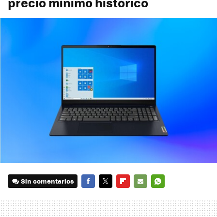
precio mínimo histórico
Sin comentarios
FACEBOOK
TWITTER
FLIPBOARD
E-
WHATSAPP
MAIL