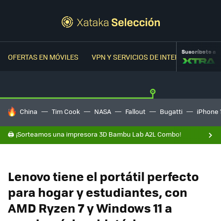
Suscríbete a
OFERTAS EN MÓVILES
VPN Y SERVICIOS DE INTERNET
OFER
HOY SE HABLA DE
China
Tim Cook
NASA
Fallout
Bugatti
iPhone 
🖨️ ¡Sorteamos una impresora 3D Bambu Lab A2L Combo!
Lenovo tiene el portátil perfecto
para hogar y estudiantes, con
AMD Ryzen 7 y Windows 11 a