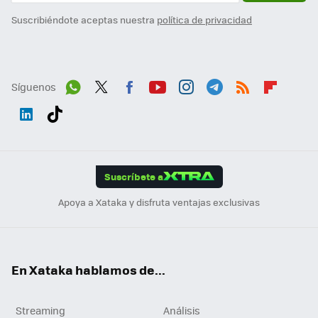
Suscribiéndote aceptas nuestra
política de privacidad
Síguenos
Wh
Twit
Fac
You
Inst
Tele
RSS
Flip
ats
ter
ebo
tub
agr
gra
boa
Link
Tikt
App
ok
e
am
m
rd
edI
ok
Suscríbete a
n
Apoya a Xataka y disfruta ventajas exclusivas
En Xataka hablamos de...
Streaming
Análisis