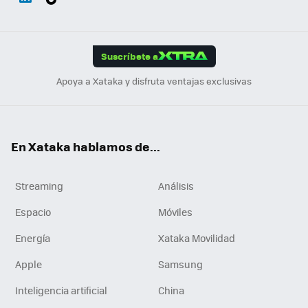
ats
ter
ebo
tub
agr
gra
boa
Link
Tikt
App
ok
e
am
m
rd
edI
ok
Suscríbete a
n
Apoya a Xataka y disfruta ventajas exclusivas
En Xataka hablamos de...
Streaming
Análisis
Espacio
Móviles
Energía
Xataka Movilidad
Apple
Samsung
Inteligencia artificial
China