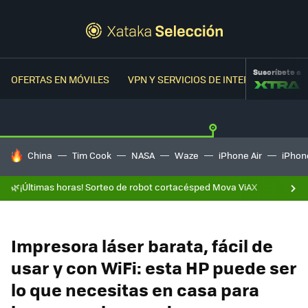
Suscríbete a
OFERTAS EN MÓVILES
VPN Y SERVICIOS DE INTERNET
OFER
HOY SE HABLA DE
China
Tim Cook
NASA
Waze
iPhone Air
iPhone
🌿¡Últimas horas! Sorteo de robot cortacésped Mova ViAX
Impresora láser barata, fácil de
usar y con WiFi: esta HP puede ser
lo que necesitas en casa para