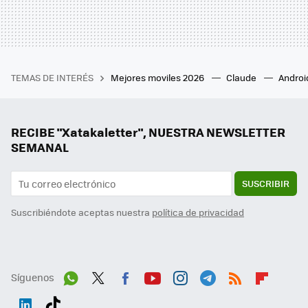
TEMAS DE INTERÉS
Mejores moviles 2026
Claude
Androi
RECIBE "Xatakaletter", NUESTRA NEWSLETTER
SEMANAL
SUSCRIBIR
Suscribiéndote aceptas nuestra
política de privacidad
Síguenos
Wh
Twit
Fac
You
Inst
Tele
RSS
Flip