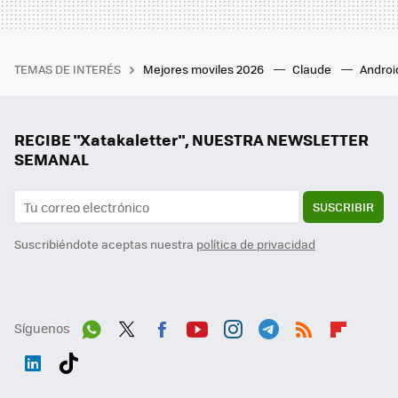
TEMAS DE INTERÉS
Mejores moviles 2026
Claude
Androi
RECIBE "Xatakaletter", NUESTRA NEWSLETTER
SEMANAL
SUSCRIBIR
Suscribiéndote aceptas nuestra
política de privacidad
Síguenos
Wh
Twit
Fac
You
Inst
Tele
RSS
Flip
ats
ter
ebo
tub
agr
gra
boa
Link
Tikt