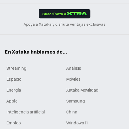
App
ok
e
am
m
rd
edI
ok
Suscríbete a
n
Apoya a Xataka y disfruta ventajas exclusivas
En Xataka hablamos de...
Streaming
Análisis
Espacio
Móviles
Energía
Xataka Movilidad
Apple
Samsung
Inteligencia artificial
China
Empleo
Windows 11