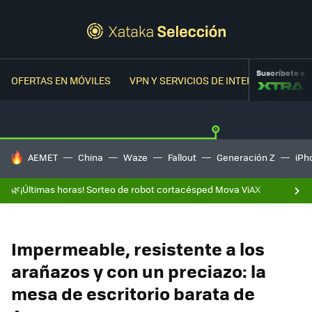
Suscríbete a
OFERTAS EN MÓVILES
VPN Y SERVICIOS DE INTERNET
OFER
HOY SE HABLA DE
AEMET
China
Waze
Fallout
Generación Z
iPh
🌿¡Últimas horas! Sorteo de robot cortacésped Mova ViAX
Impermeable, resistente a los
arañazos y con un preciazo: la
mesa de escritorio barata de