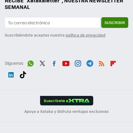
RECIBE "Xatakaletter", NUESTRA NEWSLETTER
SEMANAL
SUSCRIBIR
Suscribiéndote aceptas nuestra
política de privacidad
Síguenos
Wh
Twit
Fac
You
Inst
Tele
RSS
Flip
ats
ter
ebo
tub
agr
gra
boa
Link
Tikt
App
ok
e
am
m
rd
edI
ok
Suscríbete a
n
Apoya a Xataka y disfruta ventajas exclusivas