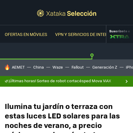
Suscríbete a
OFERTAS EN MÓVILES
VPN Y SERVICIOS DE INTERNET
OFER
HOY SE HABLA DE
AEMET
China
Waze
Fallout
Generación Z
iPh
🌿¡Últimas horas! Sorteo de robot cortacésped Mova ViAX
Ilumina tu jardín o terraza con
estas luces LED solares para las
noches de verano, a precio