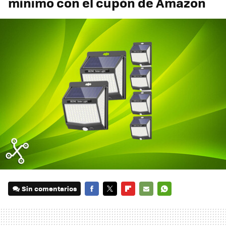
mínimo con el cupón de Amazon
Sin comentarios
FACEBOOK
TWITTER
FLIPBOARD
E-
WHATSAPP
MAIL