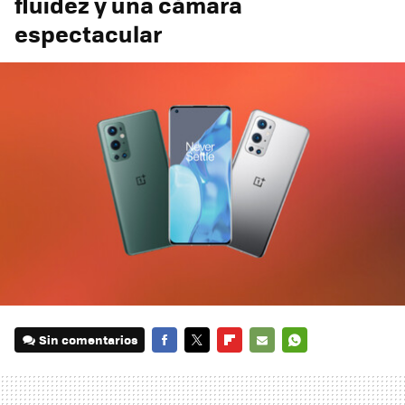
fluidez y una cámara
espectacular
Sin comentarios
FACEBOOK
TWITTER
FLIPBOARD
E-
WHATSAPP
MAIL