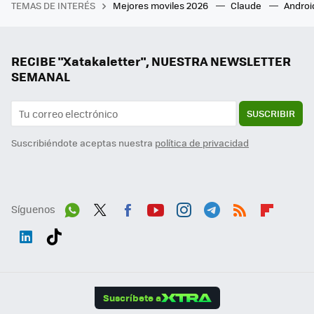
TEMAS DE INTERÉS
Mejores moviles 2026
Claude
Androi
RECIBE "Xatakaletter", NUESTRA NEWSLETTER
SEMANAL
SUSCRIBIR
Suscribiéndote aceptas nuestra
política de privacidad
Síguenos
Wh
Twit
Fac
You
Inst
Tele
RSS
Flip
ats
ter
ebo
tub
agr
gra
boa
Link
Tikt
App
ok
e
am
m
rd
edI
ok
Suscríbete a
n