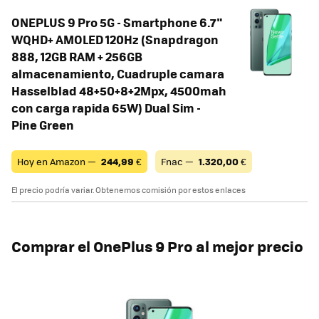
ONEPLUS 9 Pro 5G - Smartphone 6.7"
WQHD+ AMOLED 120Hz (Snapdragon
888, 12GB RAM + 256GB
almacenamiento, Cuadruple camara
Hasselblad 48+50+8+2Mpx, 4500mah
con carga rapida 65W) Dual Sim -
Pine Green
Hoy en Amazon —
244,99
€
Fnac —
1.320,00
€
El precio podría variar. Obtenemos comisión por estos enlaces
Comprar el OnePlus 9 Pro al mejor precio