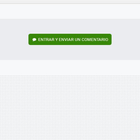
FACEBOOK
TWITTER
FLIPBOARD
E-
WHATSAPP
MAIL
ENTRAR Y ENVIAR UN COMENTARIO