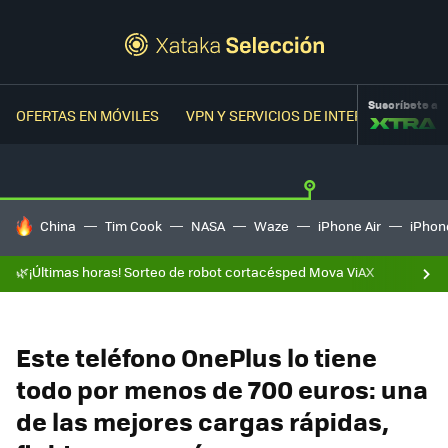
Suscríbete a
OFERTAS EN MÓVILES
VPN Y SERVICIOS DE INTERNET
OFER
HOY SE HABLA DE
China
Tim Cook
NASA
Waze
iPhone Air
iPhone
🌿¡Últimas horas! Sorteo de robot cortacésped Mova ViAX
Este teléfono OnePlus lo tiene
todo por menos de 700 euros: una
de las mejores cargas rápidas,