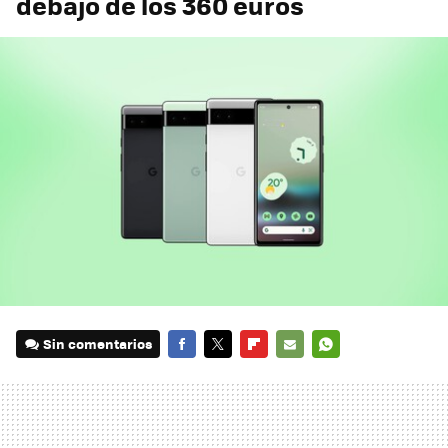
debajo de los 360 euros
Sin comentarios
FACEBOOK
TWITTER
FLIPBOARD
E-
WHATSAPP
MAIL