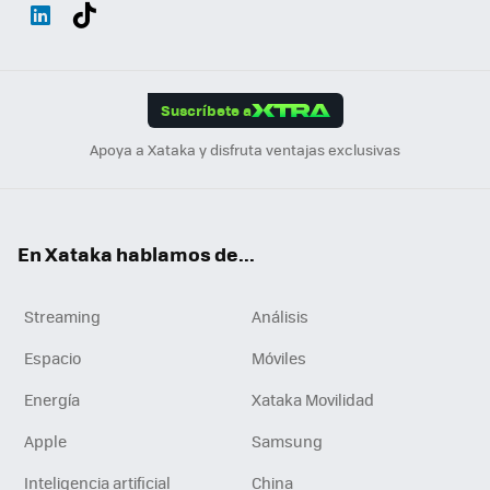
Wh
Twit
Fac
You
Inst
Tele
RSS
Flip
ats
ter
ebo
tub
agr
gra
boa
Link
Tikt
App
ok
e
am
m
rd
edI
ok
Suscríbete a
n
Apoya a Xataka y disfruta ventajas exclusivas
En Xataka hablamos de...
Streaming
Análisis
Espacio
Móviles
Energía
Xataka Movilidad
Apple
Samsung
Inteligencia artificial
China