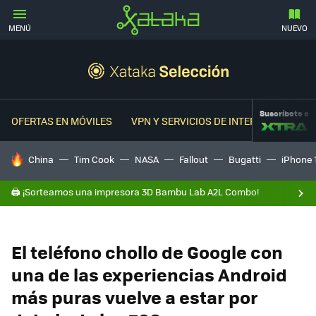
MENÚ
NUEVO
Suscríbete a
OFERTAS EN MÓVILES
VPN Y SERVICIOS DE INTERNET
OFER
HOY SE HABLA DE
China
Tim Cook
NASA
Fallout
Bugatti
iPhone 
🖨️ ¡Sorteamos una impresora 3D Bambu Lab A2L Combo!
El teléfono chollo de Google con
una de las experiencias Android
más puras vuelve a estar por