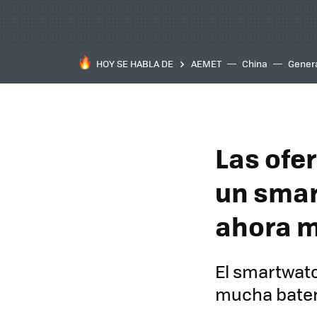
HOY SE HABLA DE
AEMET
China
Gener
Las ofer
un smar
ahora 
El smartwat
mucha bater