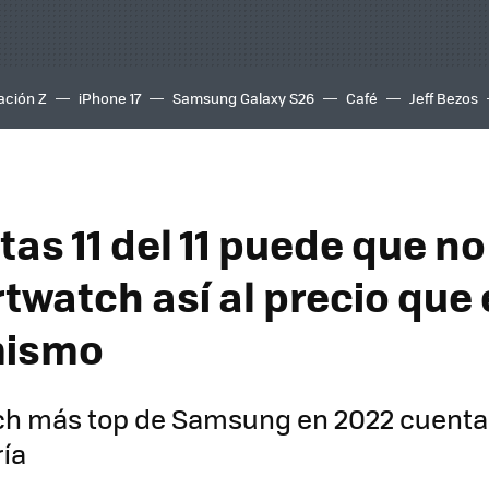
ación Z
iPhone 17
Samsung Galaxy S26
Café
Jeff Bezos
tas 11 del 11 puede que n
twatch así al precio que 
mismo
ch más top de Samsung en 2022 cuenta
ía