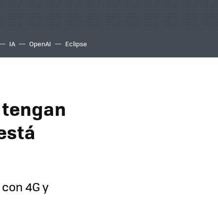
IA
OpenAI
Eclipse
o tengan
está
 con 4G y