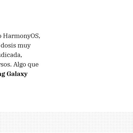
omo HarmonyOS,
 dosis muy
udicada,
sos. Algo que
g Galaxy