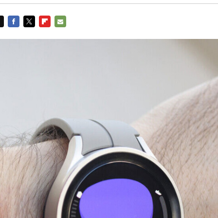
FACEBOOK
TWITTER
FLIPBOARD
E-
MAIL