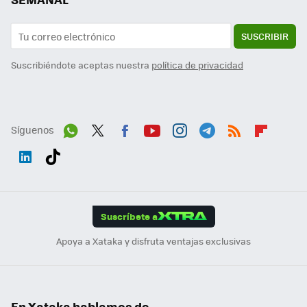
SUSCRIBIR
Suscribiéndote aceptas nuestra
política de privacidad
Síguenos
Wh
Twit
Fac
You
Inst
Tele
RSS
Flip
ats
ter
ebo
tub
agr
gra
boa
Link
Tikt
App
ok
e
am
m
rd
edI
ok
Suscríbete a
n
Apoya a Xataka y disfruta ventajas exclusivas
En Xataka hablamos de...