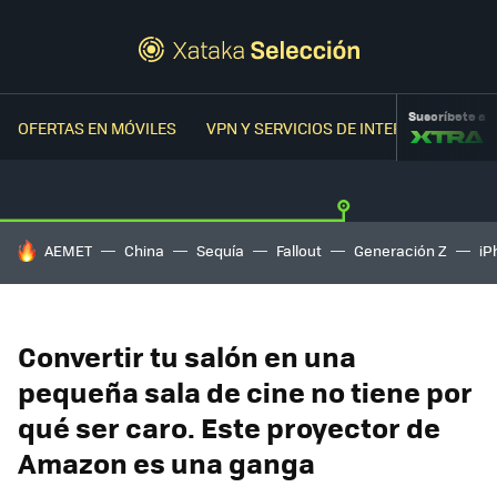
Suscríbete a
OFERTAS EN MÓVILES
VPN Y SERVICIOS DE INTERNET
OFER
HOY SE HABLA DE
AEMET
China
Sequía
Fallout
Generación Z
iP
Convertir tu salón en una
pequeña sala de cine no tiene por
qué ser caro. Este proyector de
Amazon es una ganga