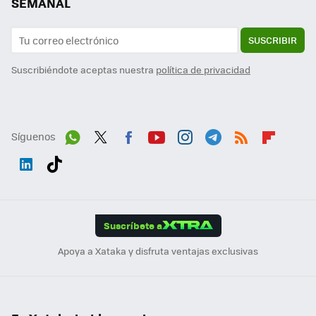
SEMANAL
SUSCRIBIR
Suscribiéndote aceptas nuestra
política de privacidad
Síguenos
Wh
Twit
Fac
You
Inst
Tele
RSS
Flip
ats
ter
ebo
tub
agr
gra
boa
Link
Tikt
App
ok
e
am
m
rd
edI
ok
Suscríbete a
n
Apoya a Xataka y disfruta ventajas exclusivas