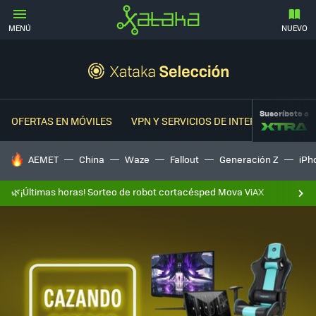
MENÚ
NUEVO
Suscríbete a
OFERTAS EN MÓVILES
VPN Y SERVICIOS DE INTERNET
OFER
HOY SE HABLA DE
AEMET
China
Waze
Fallout
Generación Z
iPh
🌿¡Últimas horas! Sorteo de robot cortacésped Mova ViAX