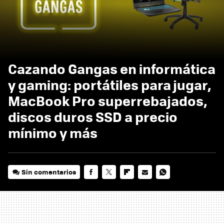
Cazando Gangas en informática
y gaming: portátiles para jugar,
MacBook Pro superrebajados,
discos duros SSD a precio
mínimo y más
Sin comentarios
FACEBOOK
TWITTER
FLIPBOARD
E-
WHATSAPP
MAIL