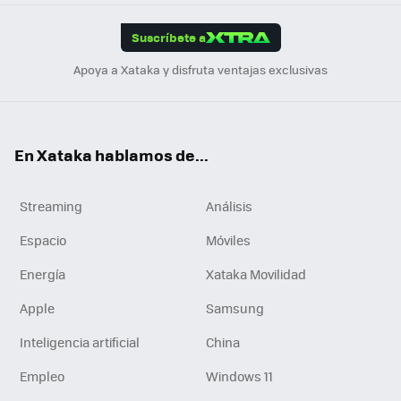
App
ok
e
am
m
rd
edI
ok
Suscríbete a
n
Apoya a Xataka y disfruta ventajas exclusivas
En Xataka hablamos de...
Streaming
Análisis
Espacio
Móviles
Energía
Xataka Movilidad
Apple
Samsung
Inteligencia artificial
China
Empleo
Windows 11