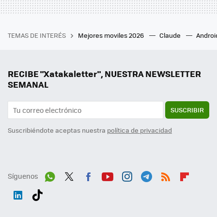
TEMAS DE INTERÉS
Mejores moviles 2026
Claude
Androi
RECIBE "Xatakaletter", NUESTRA NEWSLETTER
SEMANAL
SUSCRIBIR
Suscribiéndote aceptas nuestra
política de privacidad
Síguenos
Wh
Twit
Fac
You
Inst
Tele
RSS
Flip
ats
ter
ebo
tub
agr
gra
boa
Link
Tikt