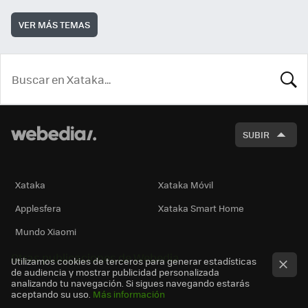
VER MÁS TEMAS
BUSCA
SUBIR
Xataka
Xataka Móvil
Applesfera
Xataka Smart Home
Mundo Xiaomi
Otras publicaciones de Webedia
Utilizamos cookies de terceros para generar estadísticas
de audiencia y mostrar publicidad personalizada
analizando tu navegación. Si sigues navegando estarás
aceptando su uso.
Más información