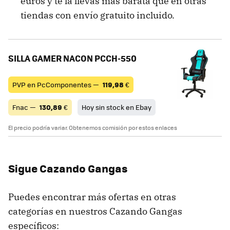
euros y te la llevas más barata que en otras
tiendas con envío gratuito incluido.
SILLA GAMER NACON PCCH-550
PVP en PcComponentes —
119,98
€
Fnac —
130,89
€
Hoy sin stock en Ebay
El precio podría variar. Obtenemos comisión por estos enlaces
Sigue Cazando Gangas
Puedes encontrar más ofertas en otras
categorías en nuestros Cazando Gangas
específicos: