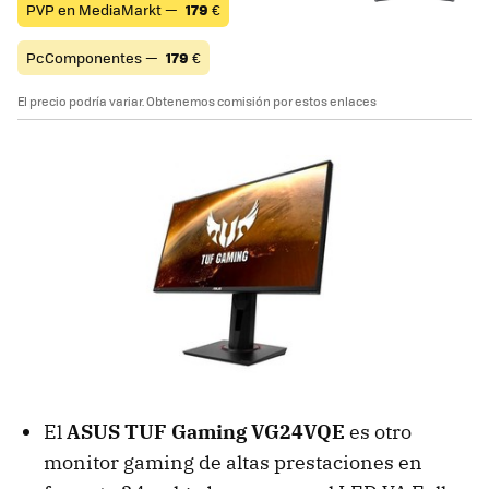
PVP en MediaMarkt —
179
€
PcComponentes —
179
€
El precio podría variar. Obtenemos comisión por estos enlaces
El
ASUS TUF Gaming VG24VQE
es otro
monitor gaming de altas prestaciones en