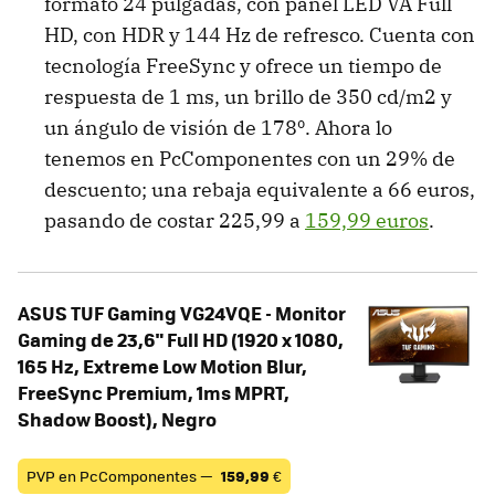
formato 24 pulgadas, con panel LED VA Full
HD, con HDR y 144 Hz de refresco. Cuenta con
tecnología FreeSync y ofrece un tiempo de
respuesta de 1 ms, un brillo de 350 cd/m2 y
un ángulo de visión de 178º. Ahora lo
tenemos en PcComponentes con un 29% de
descuento; una rebaja equivalente a 66 euros,
pasando de costar 225,99 a
159,99 euros
.
ASUS TUF Gaming VG24VQE - Monitor
Gaming de 23,6" Full HD (1920 x 1080,
165 Hz, Extreme Low Motion Blur,
FreeSync Premium, 1ms MPRT,
Shadow Boost), Negro
PVP en PcComponentes —
159,99
€