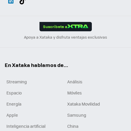
ats
ter
ebo
tub
agr
gra
boa
Link
Tikt
App
ok
e
am
m
rd
edI
ok
Suscríbete a
n
Apoya a Xataka y disfruta ventajas exclusivas
En Xataka hablamos de...
Streaming
Análisis
Espacio
Móviles
Energía
Xataka Movilidad
Apple
Samsung
Inteligencia artificial
China