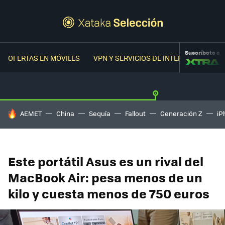
Suscríbete a
OFERTAS EN MÓVILES
VPN Y SERVICIOS DE INTERNET
OFER
HOY SE HABLA DE
AEMET
China
Sequía
Fallout
Generación Z
iP
Este portátil Asus es un rival del
MacBook Air: pesa menos de un
kilo y cuesta menos de 750 euros