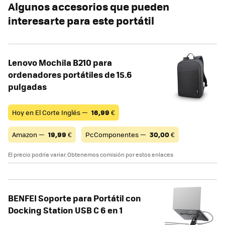
Algunos accesorios que pueden
interesarte para este portátil
Lenovo Mochila B210 para
ordenadores portátiles de 15.6
pulgadas
Hoy en El Corte Inglés —
16,99
€
Amazon —
19,99
€
PcComponentes —
30,00
€
El precio podría variar. Obtenemos comisión por estos enlaces
BENFEI Soporte para Portátil con
Docking Station USB C 6 en 1