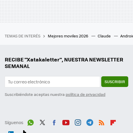
TEMAS DE INTERÉS
Mejores moviles 2026
Claude
Androi
RECIBE "Xatakaletter", NUESTRA NEWSLETTER
SEMANAL
SUSCRIBIR
Suscribiéndote aceptas nuestra
política de privacidad
Síguenos
Wh
Twit
Fac
You
Inst
Tele
RSS
Flip