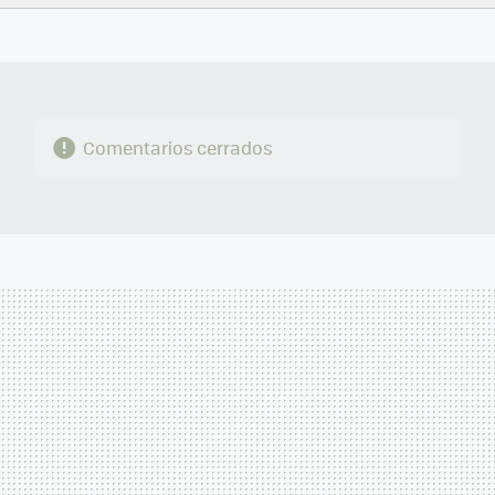
FACEBOOK
TWITTER
FLIPBOARD
E-
WHATSAPP
MAIL
Comentarios cerrados