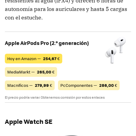
resistentes al agua (IPX4) y ofrecen 6 horas de
autonomía para los auriculares y hasta 5 cargas
con el estuche.
Apple AirPods Pro (2.ª generación)
Hoy en Amazon —
254,67
€
MediaMarkt —
265,00
€
Macnificos —
279,99
€
PcComponentes —
286,00
€
El precio podría variar. Obtenemos comisión por estos enlaces
Apple Watch SE