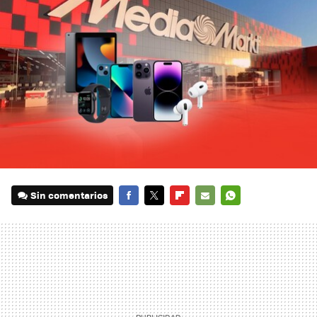
Sin comentarios
FACEBOOK
TWITTER
FLIPBOARD
E-
WHATSAPP
MAIL