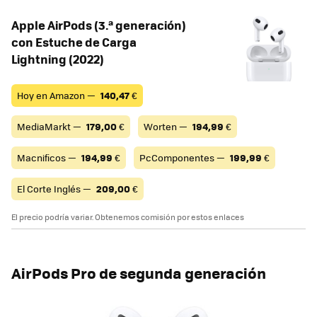
Apple AirPods (3.ª generación)
con Estuche de Carga
Lightning (2022)
Hoy en Amazon —
140,47
€
MediaMarkt —
179,00
€
Worten —
194,99
€
Macnificos —
194,99
€
PcComponentes —
199,99
€
El Corte Inglés —
209,00
€
El precio podría variar. Obtenemos comisión por estos enlaces
AirPods Pro de segunda generación