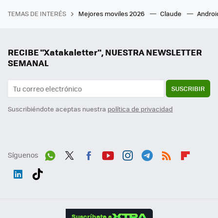
TEMAS DE INTERÉS
Mejores moviles 2026
Claude
Androi
RECIBE "Xatakaletter", NUESTRA NEWSLETTER
SEMANAL
SUSCRIBIR
Suscribiéndote aceptas nuestra
política de privacidad
Síguenos
Wh
Twit
Fac
You
Inst
Tele
RSS
Flip
ats
ter
ebo
tub
agr
gra
boa
Link
Tikt
App
ok
e
am
m
rd
edI
ok
Suscríbete a