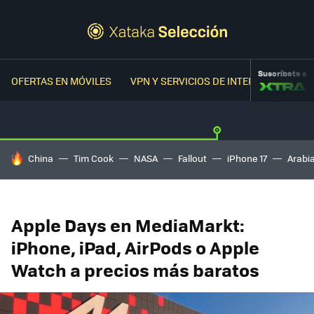
Suscríbete a
OFERTAS EN MÓVILES
VPN Y SERVICIOS DE INTERNET
OFER
HOY SE HABLA DE
China
Tim Cook
NASA
Fallout
iPhone 17
Arabi
Apple Days en MediaMarkt:
iPhone, iPad, AirPods o Apple
Watch a precios más baratos