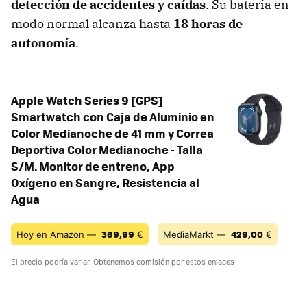
detección de accidentes y caídas
. Su batería en
modo normal alcanza hasta
18 horas de
autonomía
.
Apple Watch Series 9 [GPS]
Smartwatch con Caja de Aluminio en
Color Medianoche de 41 mm y Correa
Deportiva Color Medianoche - Talla
S/M. Monitor de entreno, App
Oxígeno en Sangre, Resistencia al
Agua
369,99
429,00
Hoy en Amazon —
€
MediaMarkt —
€
El precio podría variar. Obtenemos comisión por estos enlaces