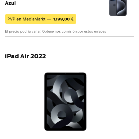
Azul
1.199,00
PVP en MediaMarkt —
€
El precio podría variar. Obtenemos comisión por estos enlaces
iPad Air 2022