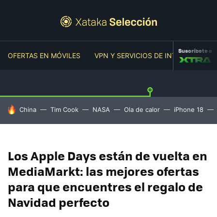
Suscríbete a
OFERTAS EN MÓVILES
VPN Y SERVICIOS DE INTERNET
O
HOY SE HABLA DE
China
Tim Cook
NASA
Ola de calor
iPhone 18
Los Apple Days están de vuelta en
MediaMarkt: las mejores ofertas
para que encuentres el regalo de
Navidad perfecto