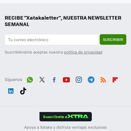
RECIBE "Xatakaletter", NUESTRA NEWSLETTER
SEMANAL
SUSCRIBIR
Suscribiéndote aceptas nuestra
política de privacidad
Síguenos
Wh
Twit
Fac
You
Inst
Tele
RSS
Flip
ats
ter
ebo
tub
agr
gra
boa
Link
Tikt
App
ok
e
am
m
rd
edIn
ok
Suscríbete a
Apoya a Xataka y disfruta ventajas exclusivas