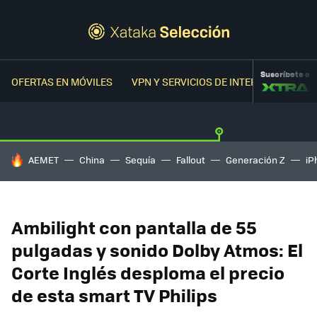
Suscríbete a
OFERTAS EN MÓVILES
VPN Y SERVICIOS DE INTERNET
OFER
HOY SE HABLA DE
AEMET
China
Sequía
Fallout
Generación Z
iP
Ambilight con pantalla de 55
pulgadas y sonido Dolby Atmos: El
Corte Inglés desploma el precio
de esta smart TV Philips