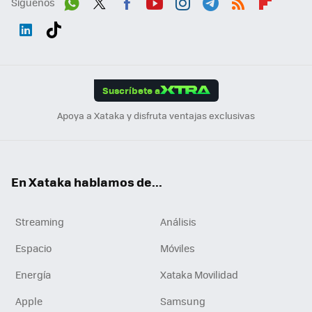
Síguenos
Wh
Twit
Fac
You
Inst
Tele
RSS
Flip
ats
ter
ebo
tub
agr
gra
boa
Link
Tikt
App
ok
e
am
m
rd
edI
ok
Suscríbete a
n
Apoya a Xataka y disfruta ventajas exclusivas
En Xataka hablamos de...
Streaming
Análisis
Espacio
Móviles
Energía
Xataka Movilidad
Apple
Samsung