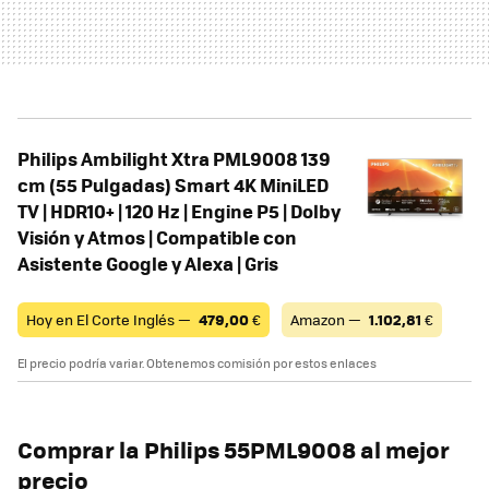
Philips Ambilight Xtra PML9008 139
cm (55 Pulgadas) Smart 4K MiniLED
TV | HDR10+ | 120 Hz | Engine P5 | Dolby
Visión y Atmos | Compatible con
Asistente Google y Alexa | Gris
Hoy en El Corte Inglés —
479,00
€
Amazon —
1.102,81
€
El precio podría variar. Obtenemos comisión por estos enlaces
Comprar la Philips 55PML9008 al mejor
precio