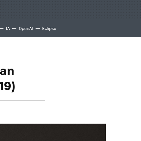
IA
OpenAI
Eclipse
dan
19)