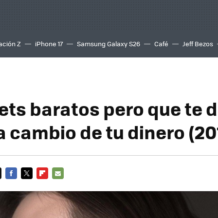
ación Z
iPhone 17
Samsung Galaxy S26
Café
Jeff Bezos
ets baratos pero que te 
 cambio de tu dinero (20
FACEBOOK
TWITTER
FLIPBOARD
E-
MAIL