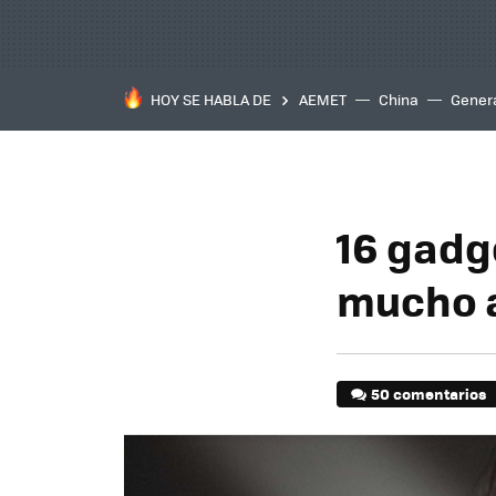
HOY SE HABLA DE
AEMET
China
Gener
16 gadg
mucho a
50 comentarios