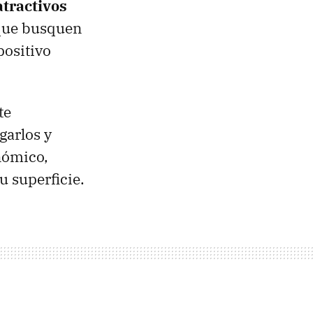
tractivos
que busquen
positivo
te
garlos y
nómico,
u superficie.