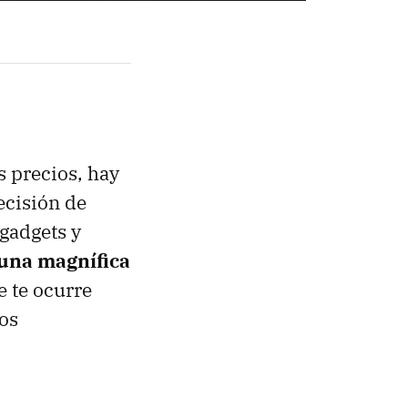
 precios, hay
ecisión de
gadgets y
una magnífica
e te ocurre
los