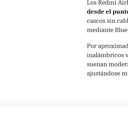
Los Redmi AirD
desde el punto
cascos sin cabl
mediante Blue
Por aproximad
inalámbricos v
suenan modera
ajustándose muy